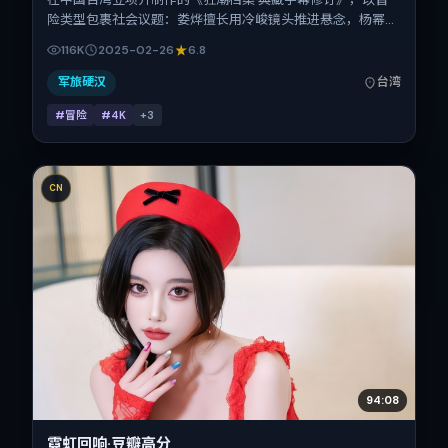
险类型包裹社会议题：娄烨擅长用冷峻镜头推进悬念，杨幂、
刘诗诗、章子怡、孙艺珍、汤唯、廖凡的对手戏为看点之一。
116K
2025-02-26
6.8
上映时间：2025-02-26；片长149分钟；适合关注现实质感
与类型片结构的观众。
军旅硬汉
台湾
#冒险
#4K
+
3
CN
94:08
霓虹回响·豆瓣高分