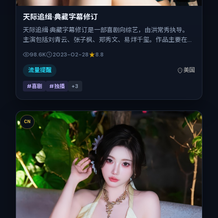
天际追缉·典藏字幕修订
天际追缉·典藏字幕修订是一部喜剧向综艺，由洪常秀执导。
主演包括刘青云、张子枫、郑秀文、易烊千玺。作品主要在美
国取景与发行，2023年春节档前后与观众见面，首映日期
98.6K
2023-02-28
8.8
2023-02-28，正片时长140分钟。
流量提醒
美国
#喜剧
#独播
+
3
CN