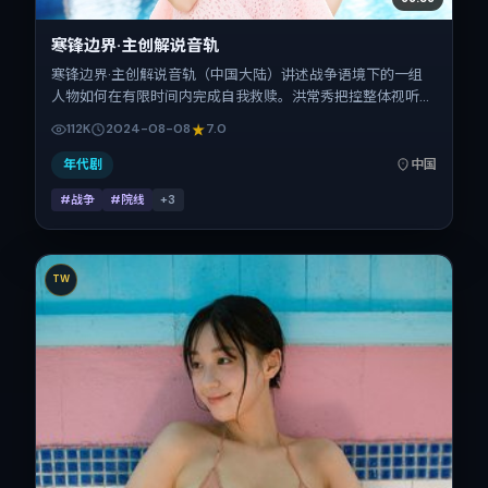
寒锋边界·主创解说音轨
寒锋边界·主创解说音轨（中国大陆）讲述战争语境下的一组
人物如何在有限时间内完成自我救赎。洪常秀把控整体视听语
言，杨幂、吴京、廖凡、长泽雅美的表演层次丰富。影片定于
112K
2024-08-08
7.0
2024-08-08 起陆续登陆院线与网络平台，暑期档公映，片
长142分钟。
年代剧
中国
#战争
#院线
+
3
TW