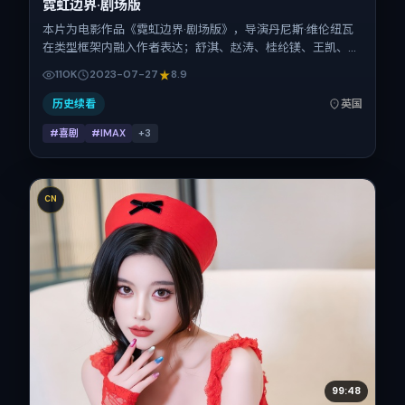
霓虹边界·剧场版
本片为电影作品《霓虹边界·剧场版》，导演丹尼斯·维伦纽瓦
在类型框架内融入作者表达；舒淇、赵涛、桂纶镁、王凯、倪
妮在片中承担多重关系线。故事类型为喜剧，主拍摄地与出品
110K
2023-07-27
8.9
背景为英国。上映时间 2023年7月27日（公映登记日 2023-
07-27），全片142分钟，节奏张弛有度。
历史续看
英国
#喜剧
#IMAX
+
3
CN
99:48