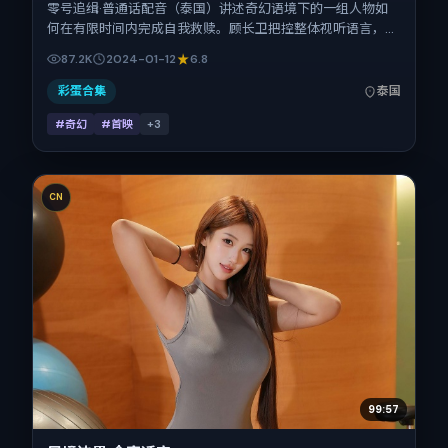
零号追缉·普通话配音（泰国）讲述奇幻语境下的一组人物如
何在有限时间内完成自我救赎。顾长卫把控整体视听语言，赵
丽颖、刘昊然、汤姆·哈迪、木村拓哉、赞达亚、桂纶镁的表
87.2K
2024-01-12
6.8
演层次丰富。影片定于 2024-01-12 起陆续登陆院线与网络平
台，春节档前后公映，片长103分钟。
彩蛋合集
泰国
#奇幻
#首映
+
3
CN
99:57