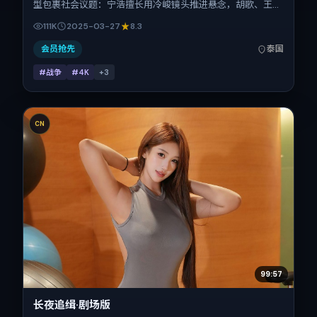
型包裹社会议题：宁浩擅长用冷峻镜头推进悬念，胡歌、王
凯、任素汐、刘德华的对手戏为看点之一。上映时间：2025-
111K
2025-03-27
8.3
03-27；片长168分钟；适合关注现实质感与类型片结构的观
众。
会员抢先
泰国
#战争
#4K
+
3
CN
99:57
长夜追缉·剧场版