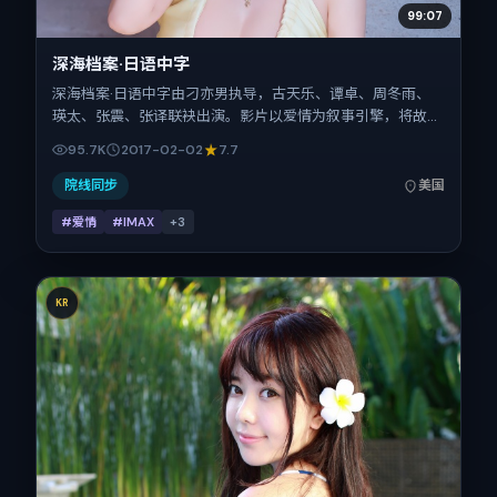
99:07
深海档案·日语中字
深海档案·日语中字由刁亦男执导，古天乐、谭卓、周冬雨、
瑛太、张震、张译联袂出演。影片以爱情为叙事引擎，将故事
锚定在美国，借跨文化视角下的群像碰撞推进人物抉择与反
95.7K
2017-02-02
7.7
转。2017年2月2日于美国首映（春节档前后），片长107分
钟，适合喜欢强情节与细腻表演的观众。
院线同步
美国
#爱情
#IMAX
+
3
KR