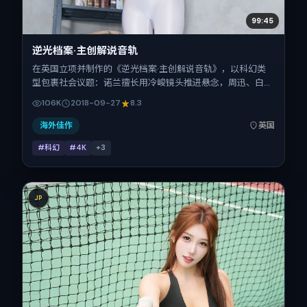
99:45
逆光档案·主创解说音轨
在英国立项并制作的《逆光档案·主创解说音轨》，以科幻类
型包裹社会议题：诺兰擅长用冷峻镜头推进悬念，周迅、白
宇、松坂桃李、刘诗诗、菅田将晖、易烊千玺的对手戏为看点
106K
2018-09-27
8.3
之一。上映时间：2018-09-27；片长176分钟；适合关注现
实质感与类型片结构的观众。
海外佳作
英国
#科幻
#4K
+
3
JP