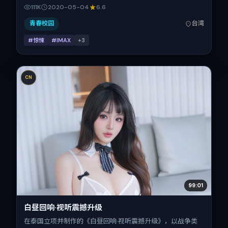
在中国台湾，借华语社会的人情与规则推进人物抉择与反转。
111K
2020-05-04
6.6
2020年5月4日于中国台湾首映（春季档），片长109分钟，
适合喜欢强情节与细腻表演的观众。
青春校园
台湾
#惊悚
#IMAX
+
3
CN
99:01
白昼回响·视听震撼升级
在泰国立项并制作的《白昼回响·视听震撼升级》，以战争类