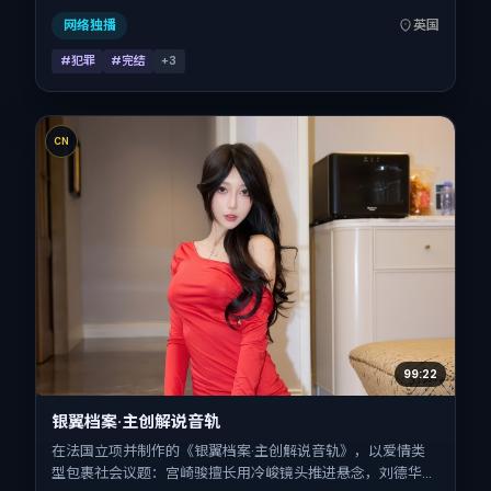
与出品背景为英国。上映时间 2025年2月13日（公映登记日
2025-02-13），全片108分钟，节奏张弛有度。
网络独播
英国
#犯罪
#完结
+
3
CN
99:22
银翼档案·主创解说音轨
在法国立项并制作的《银翼档案·主创解说音轨》，以爱情类
型包裹社会议题：宫崎骏擅长用冷峻镜头推进悬念，刘德华、