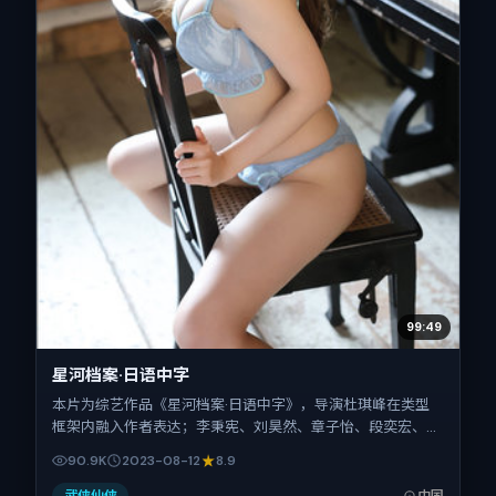
99:49
星河档案·日语中字
本片为综艺作品《星河档案·日语中字》，导演杜琪峰在类型
框架内融入作者表达；李秉宪、刘昊然、章子怡、段奕宏、桂
纶镁在片中承担多重关系线。故事类型为犯罪，主拍摄地与出
90.9K
2023-08-12
8.9
品背景为中国大陆。上映时间 2023年8月12日（公映登记日
2023-08-12），全片168分钟，节奏张弛有度。