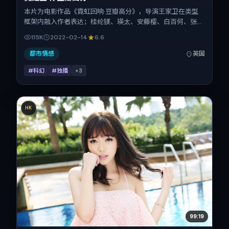
本片为电影作品《霓虹回响·豆瓣高分》，导演王家卫在类型
框架内融入作者表达；桂纶镁、瑛太、安藤樱、白百何、张译
在片中承担多重关系线。故事类型为科幻，主拍摄地与出品背
115K
2022-02-14
6.6
景为英国。上映时间 2022年2月14日（公映登记日 2022-
02-14），全片94分钟，节奏张弛有度。
都市情感
英国
#科幻
#独播
+
3
HK
99:19