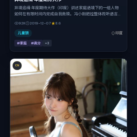
异境追缉·年度期待大作（印度）讲述家庭语境下的一组人物
如何在有限时间内完成自我救赎。冯小刚把控整体视听语言，
赞达亚、张子枫、张震、古天乐、廖凡、吴京的表演层次丰
92K
2019-12-07
8.6
富。影片定于 2019-12-07 起陆续登陆院线与网络平台，贺岁
档前后公映，片长125分钟。
儿童锁
印度
#家庭
#高分
+
3
CN