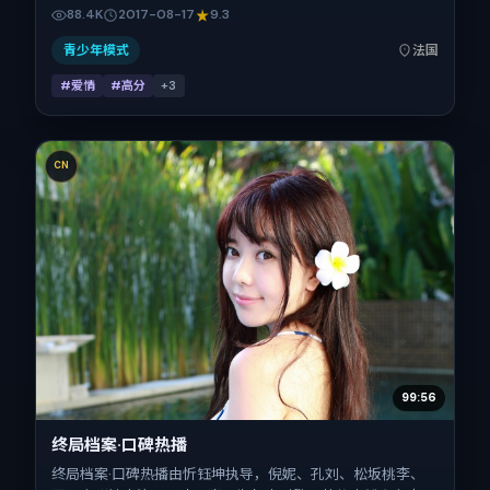
童瑶、瑛太、赞达亚、章子怡的对手戏为看点之一。上映时
88.4K
2017-08-17
9.3
间：2017-08-17；片长118分钟；适合关注现实质感与类型片
结构的观众。
青少年模式
法国
#爱情
#高分
+
3
CN
99:56
终局档案·口碑热播
终局档案·口碑热播由忻钰坤执导，倪妮、孔刘、松坂桃李、