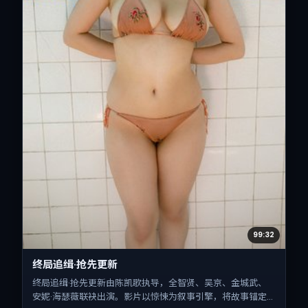
99:32
终局追缉·抢先更新
终局追缉·抢先更新由陈凯歌执导，全智贤、吴京、金城武、
安妮·海瑟薇联袂出演。影片以惊悚为叙事引擎，将故事锚定