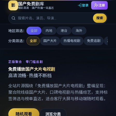
国产免费剧库
影
登录
注册
臻彩高清 · 国产热播一站直达
搜索
地区筛选：
全部
内地
港台
海外
分类筛选：
全部
国产大片
热播电视剧
免费追剧
高清
免费播放国产大片电视剧
-
国产
正版聚合 · 零门槛追剧
免费播放国产大片电视剧
高清流畅 · 热播不断档
全站片源围绕「
免费播放国产大片电视剧
」整编呈现：
聚合院线级国产大片、口碑电视剧与热播综艺，支持标
签筛选与榜单直达，适合客厅大屏与移动端随时观看。
随机观看
浏览分类