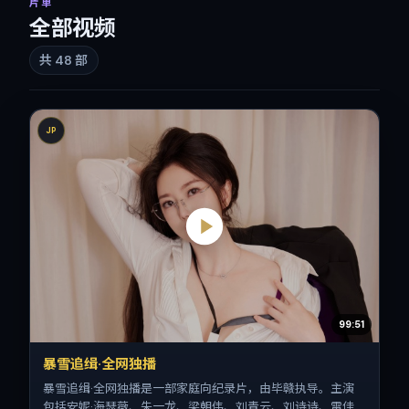
片单
全部视频
共
48
部
JP
99:51
暴雪追缉·全网独播
暴雪追缉·全网独播是一部家庭向纪录片，由毕赣执导。主演
包括安妮·海瑟薇、朱一龙、梁朝伟、刘青云、刘诗诗、雷佳