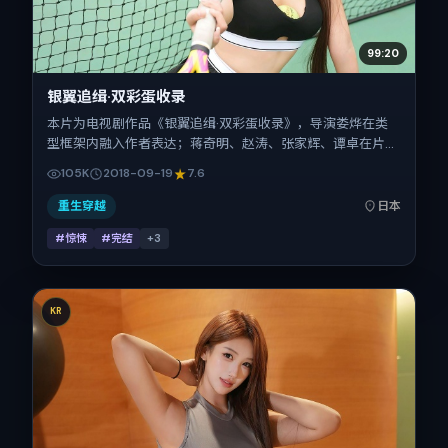
99:20
银翼追缉·双彩蛋收录
本片为电视剧作品《银翼追缉·双彩蛋收录》，导演娄烨在类
型框架内融入作者表达；蒋奇明、赵涛、张家辉、谭卓在片中
承担多重关系线。故事类型为惊悚，主拍摄地与出品背景为日
105K
2018-09-19
7.6
本。上映时间 2018年9月19日（公映登记日 2018-09-19），
全片112分钟，节奏张弛有度。
重生穿越
日本
#惊悚
#完结
+
3
KR