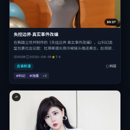
99:37
失控边界·真实事件改编
在韩国立项并制作的《失控边界·真实事件改编》，以科幻类
型包裹社会议题：杜琪峰擅长用冷峻镜头推进悬念，赵丽颖、
古天乐、易烊千玺、倪妮、辛芷蕾、沈腾的对手戏为看点之
103K
2020-09-19
7.4
一。上映时间：2020-09-19；片长107分钟；适合关注现实
质感与类型片结构的观众。
古装权谋
韩国
#科幻
#独播
+
3
JP