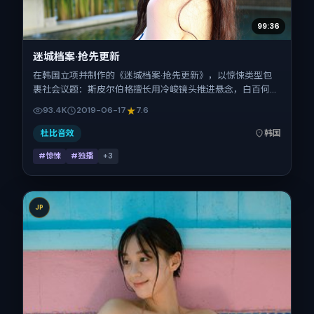
99:36
迷城档案·抢先更新
在韩国立项并制作的《迷城档案·抢先更新》，以惊悚类型包
裹社会议题：斯皮尔伯格擅长用冷峻镜头推进悬念，白百何、
金城武、谭卓、咏梅、王景春、童瑶的对手戏为看点之一。上
93.4K
2019-06-17
7.6
映时间：2019-06-17；片长124分钟；适合关注现实质感与类
型片结构的观众。
杜比音效
韩国
#惊悚
#独播
+
3
JP