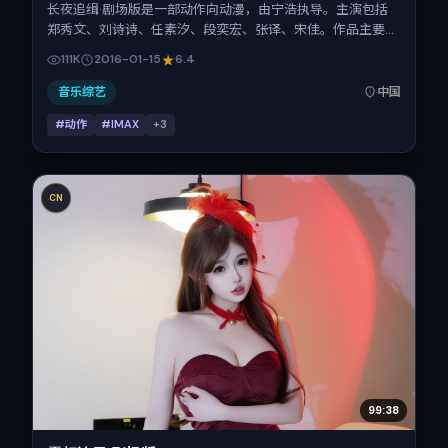
长夜追缉·剧场版是一部动作向动漫，由宁浩执导。主演包括
郑秀文、刘诗诗、任素汐、段奕宏、张译、宋佳。作品主要在
中国大陆取景与发行，2016年春节档前后与观众见面，首映
111K
2016-01-15
6.4
日期 2016-01-15，正片时长168分钟。
音乐综艺
中国
#动作
#IMAX
+
3
CN
99:38