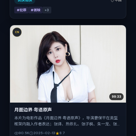
武侠仙侠
中国
#犯罪
#首映
+
3
CN
99:33
月面边界·粤语原声
本片为电影作品《月面边界·粤语原声》，导演曹保平在类型
框架内融入作者表达；张译、热依扎、张子枫、朱一龙、张
震、宋佳在片中承担多重关系线。故事类型为犯罪，主拍摄地
90.5K
2025-02-13
8.7