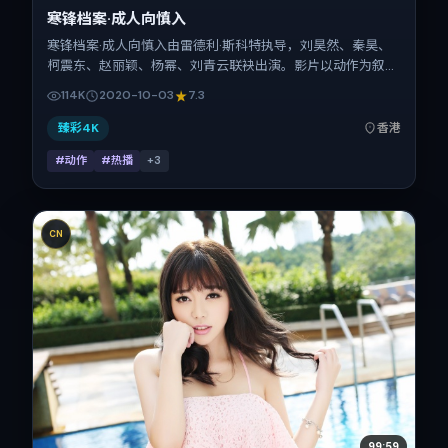
寒锋档案·成人向慎入
寒锋档案·成人向慎入由雷德利·斯科特执导，刘昊然、秦昊、
柯震东、赵丽颖、杨幂、刘青云联袂出演。影片以动作为叙事
引擎，将故事锚定在中国香港，借华语社会的人情与规则推进
114K
2020-10-03
7.3
人物抉择与反转。2020年10月3日于中国香港首映（国庆档前
后），片长138分钟，适合喜欢强情节与细腻表演的观众。
臻彩4K
香港
#动作
#热播
+
3
CN
99:59