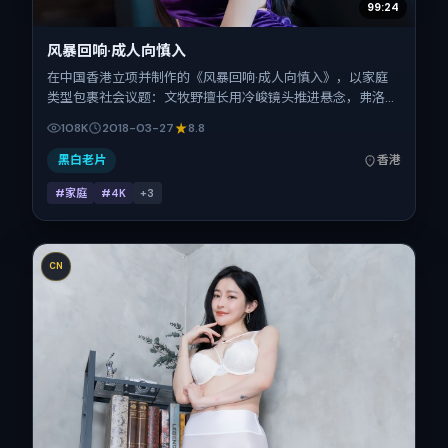
99:24
风暴回响·成人向慎入
在中国香港立项并制作的《风暴回响·成人向慎入》，以家庭
类型包裹社会议题：文牧野擅长用冷峻镜头推进悬念，弗洛伦
斯·皮尤、孙艺珍、白宇、瑛太的对手戏为看点之一。上映时
108K
2018-03-27
8.8
间：2018-03-27；片长159分钟；适合关注现实质感与类型
片结构的观众。
黑白老片
香港
#家庭
#4K
+
3
CN