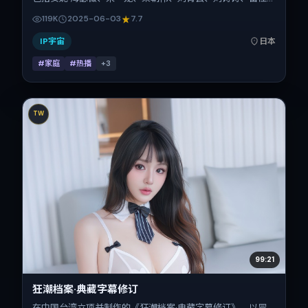
音。作品主要在日本取景与发行，2025年暑期档与观众见
119K
2025-06-03
7.7
面，首映日期 2025-06-03，正片时长100分钟。
IP宇宙
日本
#家庭
#热播
+
3
TW
99:21
狂潮档案·典藏字幕修订
在中国台湾立项并制作的《狂潮档案·典藏字幕修订》，以冒