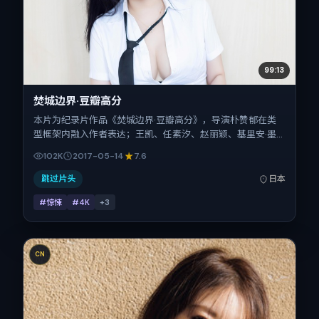
99:13
焚城边界·豆瓣高分
本片为纪录片作品《焚城边界·豆瓣高分》，导演朴赞郁在类
型框架内融入作者表达；王凯、任素汐、赵丽颖、基里安·墨
菲、谭卓在片中承担多重关系线。故事类型为惊悚，主拍摄地
102K
2017-05-14
7.6
与出品背景为日本。上映时间 2017年5月14日（公映登记日
2017-05-14），全片133分钟，节奏张弛有度。
跳过片头
日本
#惊悚
#4K
+
3
CN