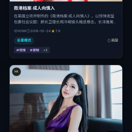
南港档案·成人向慎入
在英国立项并制作的《南港档案·成人向慎入》，以惊悚类型
包裹社会议题：顾长卫擅长用冷峻镜头推进悬念，长泽雅美、
沈腾、河正宇、杨幂、基里安·墨菲、王景春的对手戏为看点
109K
2018-10-24
7.9
之一。上映时间：2018-10-24；片长100分钟；适合关注现
实质感与类型片结构的观众。
长辈模式
英国
#惊悚
#首映
+
3
HK