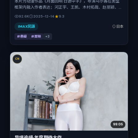
本片为动漫作品《月面回响·日语中字》，导演乌尔善在类型
框架内融入作者表达；河正宇、王凯、木村拓哉、赵丽颖、柯
震东在片中承担多重关系线。故事类型为悬疑，主拍摄地与出
92.6K
2025-12-14
9.3
品背景为日本。上映时间 2025年12月14日（公映登记日
2025-12-14），全片135分钟，节奏张弛有度。
IMAX同源
日本
#悬疑
#首映
+
3
CN
99:05
异境追缉·年度期待大作