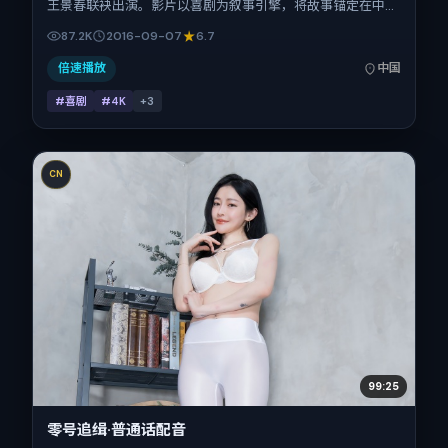
王景春联袂出演。影片以喜剧为叙事引擎，将故事锚定在中国
大陆，借当代中国的现实肌理推进人物抉择与反转。2016年9
87.2K
2016-09-07
6.7
月7日于中国大陆首映（国庆档前后），片长150分钟，适合
喜欢强情节与细腻表演的观众。
倍速播放
中国
#喜剧
#4K
+
3
CN
99:25
零号追缉·普通话配音